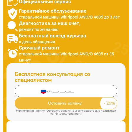
Официальный сервис
Гарантийное обслуживание
стиральной машины Whirlpool AWO/D 4605 до 3 лет
Диагностика за наш счет,
ремонт по желанию
Бесплатный выезд курьера
в день обращения
Срочный ремонт
стиральной машины Whirlpool AWO/D 4605 от 35
минут
Бесплатная консультация со
специалистом
Оставить заявку
Нажимая на кнопку "Оставить заявку" Вы соглашаетесь c
политикой
конфиденциальности