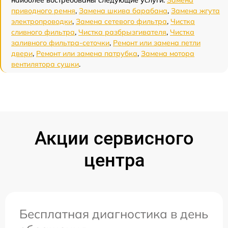
наиболее востребованы следующие услуги:
Замена
приводного ремня
,
Замена шкива барабана
,
Замена жгута
электропроводки
,
Замена сетевого фильтра
,
Чистка
сливного фильтра
,
Чистка разбрызгивателя
,
Чистка
заливного фильтра-сеточки
,
Ремонт или замена петли
двери
,
Ремонт или замена патрубка
,
Замена мотора
вентилятора сушки
.
Акции сервисного
центра
Бесплатная диагностика в день