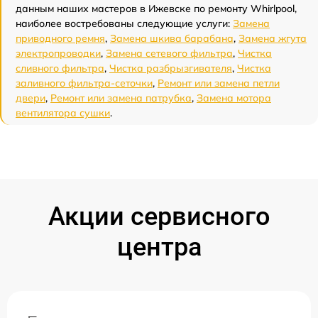
данным наших мастеров в Ижевске по ремонту Whirlpool,
наиболее востребованы следующие услуги:
Замена
приводного ремня
,
Замена шкива барабана
,
Замена жгута
электропроводки
,
Замена сетевого фильтра
,
Чистка
сливного фильтра
,
Чистка разбрызгивателя
,
Чистка
заливного фильтра-сеточки
,
Ремонт или замена петли
двери
,
Ремонт или замена патрубка
,
Замена мотора
вентилятора сушки
.
Акции сервисного
центра