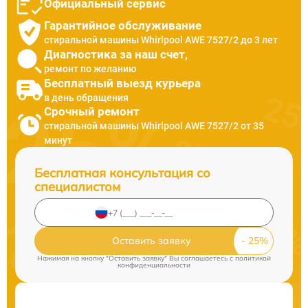
Официальный сервис
Гарантийное обслуживание
стиральной машины Whirlpool AWE 7527/2 до 3 лет
Диагностика за наш счет,
ремонт по желанию
Бесплатный выезд курьера
в день обращения
Срочный ремонт
стиральной машины Whirlpool AWE 7527/2 от 35
минут
Бесплатная консультация со
специалистом
Оставить заявку
Нажимая на кнопку "Оставить заявку" Вы соглашаетесь c
политикой
конфиденциальности