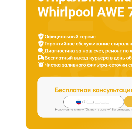
Whirlpool AWE
Официальный сервис
Гарантийное обслуживание
стиральн
Диагностика за наш счет,
ремонт по
Бесплатный выезд курьера
в день о
Чистка заливного фильтра-сеточки 
Бесплатная консультаци
Нажимая на кнопку "Оставить заявку" Вы соглашает