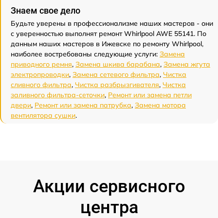
Знаем свое дело
Будьте уверены в профессионализме наших мастеров - они
с уверенностью выполнят ремонт Whirlpool AWE 55141. По
данным наших мастеров в Ижевске по ремонту Whirlpool,
наиболее востребованы следующие услуги:
Замена
приводного ремня
,
Замена шкива барабана
,
Замена жгута
электропроводки
,
Замена сетевого фильтра
,
Чистка
сливного фильтра
,
Чистка разбрызгивателя
,
Чистка
заливного фильтра-сеточки
,
Ремонт или замена петли
двери
,
Ремонт или замена патрубка
,
Замена мотора
вентилятора сушки
.
Акции сервисного
центра