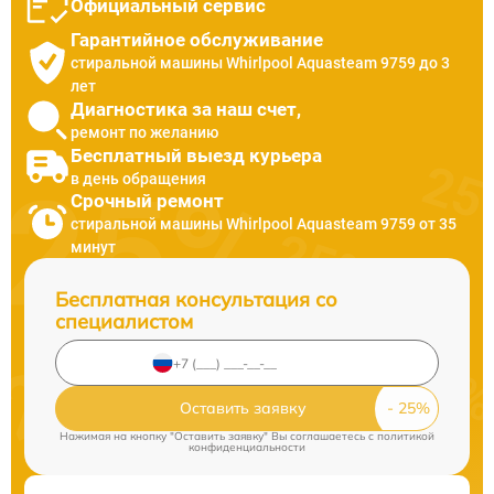
Официальный сервис
Гарантийное обслуживание
стиральной машины Whirlpool Aquasteam 9759 до 3
лет
Диагностика за наш счет,
ремонт по желанию
Бесплатный выезд курьера
в день обращения
Срочный ремонт
стиральной машины Whirlpool Aquasteam 9759 от 35
минут
Бесплатная консультация со
специалистом
Оставить заявку
Нажимая на кнопку "Оставить заявку" Вы соглашаетесь c
политикой
конфиденциальности