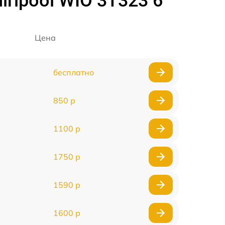
lpool WIO 3T323 6
Цена
бесплатно
850 р
1100 р
1750 р
1590 р
1600 р