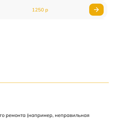
1250 р
1000 р
850 р
2590 р
1550 р
1550 р
1600 р
ого ремонта (например, неправильная
750 р