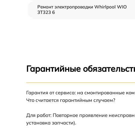
Ремонт электропроводки Whirlpool WIO
3T323 6
Замена шнура питания Whirlpool WIO 3T32
6
Корпусный ремонт (замена резинок,
креплений, кнопок) Whirlpool WIO 3T323 6
Ремонт платы управления (восстановление)
Whirlpool WIO 3T323 6
Гарантийные обязательст
Замена заливного клапана Whirlpool WIO
3T323 6
Замена панели управления Whirlpool WIO
Гарантия от сервиса: на смонтированные ко
3T323 6
Что считается гарантийным случаем?
Замена расходомера Whirlpool WIO 3T323 
Для работ: Повторное проявление неисправн
установка запчасти).
Замена разбрызгивателя Whirlpool WIO
3T323 6