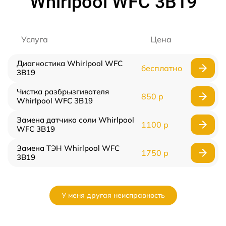
Whirlpool WFC 3B19
Услуга
Цена
Диагностика Whirlpool WFC
бесплатно
3B19
Чистка разбрызгивателя
850 р
Whirlpool WFC 3B19
Замена датчика соли Whirlpool
1100 р
WFC 3B19
Замена ТЭН Whirlpool WFC
1750 р
3B19
У меня другая неисправность