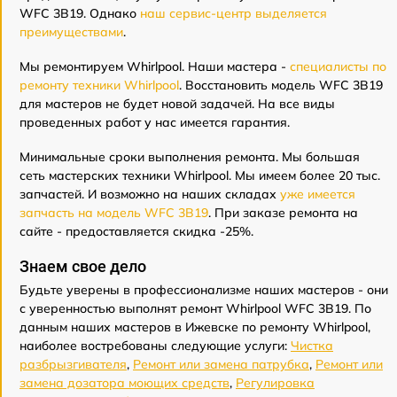
WFC 3B19. Однако
наш сервис-центр выделяется
преимуществами
.
Мы ремонтируем Whirlpool. Наши мастера -
специалисты по
ремонту техники Whirlpool
. Восстановить модель WFC 3B19
для мастеров не будет новой задачей. На все виды
проведенных работ у нас имеется гарантия.
Минимальные сроки выполнения ремонта. Мы большая
сеть мастерских техники Whirlpool. Мы имеем более 20 тыс.
запчастей. И возможно на наших складах
уже имеется
запчасть на модель WFC 3B19
. При заказе ремонта на
сайте - предоставляется скидка -25%.
Знаем свое дело
Будьте уверены в профессионализме наших мастеров - они
с уверенностью выполнят ремонт Whirlpool WFC 3B19. По
данным наших мастеров в Ижевске по ремонту Whirlpool,
наиболее востребованы следующие услуги:
Чистка
разбрызгивателя
,
Ремонт или замена патрубка
,
Ремонт или
замена дозатора моющих средств
,
Регулировка