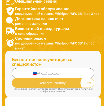
Официальный сервис
Гарантийное обслуживание
посудомоечной машины Whirlpool WFC 3B19 до 3 лет
Диагностика за наш счет,
ремонт по желанию
Бесплатный выезд курьера
в день обращения
Срочный ремонт
посудомоечной машины Whirlpool WFC 3B19 от 35
минут
Бесплатная консультация со
специалистом
Оставить заявку
Нажимая на кнопку "Оставить заявку" Вы соглашаетесь c
политикой
конфиденциальности