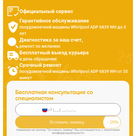
Официальный сервис
Гарантийное обслуживание
посудомоечной машины Whirlpool ADP 6839 WH до 3
лет
Диагностика за наш счет,
ремонт по желанию
Бесплатный выезд курьера
в день обращения
Срочный ремонт
посудомоечной машины Whirlpool ADP 6839 WH от 35
минут
Бесплатная консультация со
специалистом
Оставить заявку
Нажимая на кнопку "Оставить заявку" Вы соглашаетесь c
политикой
конфиденциальности