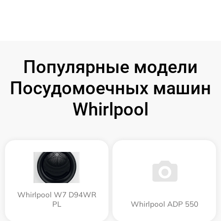
Популярные модели
Посудомоечных машин
Whirlpool
Whirlpool W7 D94WR
PL
Whirlpool ADP 550