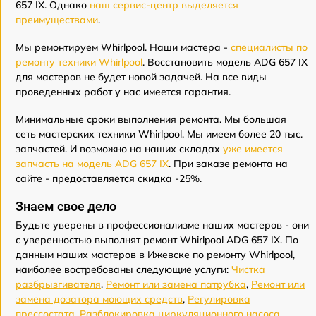
657 IX. Однако
наш сервис-центр выделяется
преимуществами
.
Мы ремонтируем Whirlpool. Наши мастера -
специалисты по
ремонту техники Whirlpool
. Восстановить модель ADG 657 IX
для мастеров не будет новой задачей. На все виды
проведенных работ у нас имеется гарантия.
Минимальные сроки выполнения ремонта. Мы большая
сеть мастерских техники Whirlpool. Мы имеем более 20 тыс.
запчастей. И возможно на наших складах
уже имеется
запчасть на модель ADG 657 IX
. При заказе ремонта на
сайте - предоставляется скидка -25%.
Знаем свое дело
Будьте уверены в профессионализме наших мастеров - они
с уверенностью выполнят ремонт Whirlpool ADG 657 IX. По
данным наших мастеров в Ижевске по ремонту Whirlpool,
наиболее востребованы следующие услуги:
Чистка
разбрызгивателя
,
Ремонт или замена патрубка
,
Ремонт или
замена дозатора моющих средств
,
Регулировка
прессостата
,
Разблокировка циркуляционного насоса
,