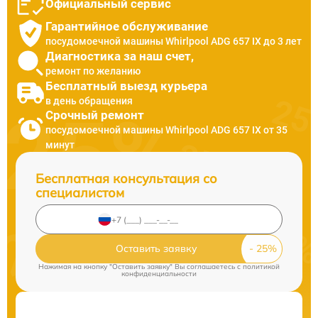
Официальный сервис
Гарантийное обслуживание
посудомоечной машины Whirlpool ADG 657 IX до 3 лет
Диагностика за наш счет,
ремонт по желанию
Бесплатный выезд курьера
в день обращения
Срочный ремонт
посудомоечной машины Whirlpool ADG 657 IX от 35
минут
Бесплатная консультация со
специалистом
Оставить заявку
Нажимая на кнопку "Оставить заявку" Вы соглашаетесь c
политикой
конфиденциальности