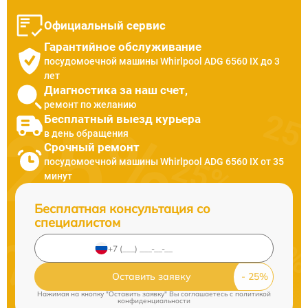
Официальный сервис
Гарантийное обслуживание
посудомоечной машины Whirlpool ADG 6560 IX до 3
лет
Диагностика за наш счет,
ремонт по желанию
Бесплатный выезд курьера
в день обращения
Срочный ремонт
посудомоечной машины Whirlpool ADG 6560 IX от 35
минут
Бесплатная консультация со
специалистом
Оставить заявку
Нажимая на кнопку "Оставить заявку" Вы соглашаетесь c
политикой
конфиденциальности