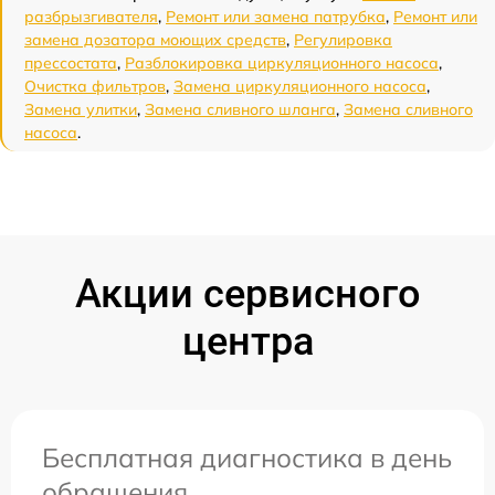
разбрызгивателя
,
Ремонт или замена патрубка
,
Ремонт или
замена дозатора моющих средств
,
Регулировка
прессостата
,
Разблокировка циркуляционного насоса
,
Очистка фильтров
,
Замена циркуляционного насоса
,
Замена улитки
,
Замена сливного шланга
,
Замена сливного
насоса
.
Акции сервисного
центра
Бесплатная диагностика в день
обращения