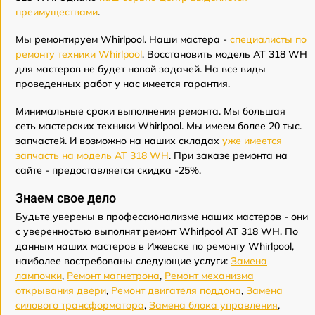
преимуществами
.
Мы ремонтируем Whirlpool. Наши мастера -
специалисты по
ремонту техники Whirlpool
. Восстановить модель AT 318 WH
для мастеров не будет новой задачей. На все виды
проведенных работ у нас имеется гарантия.
Минимальные сроки выполнения ремонта. Мы большая
сеть мастерских техники Whirlpool. Мы имеем более 20 тыс.
запчастей. И возможно на наших складах
уже имеется
запчасть на модель AT 318 WH
. При заказе ремонта на
сайте - предоставляется скидка -25%.
Знаем свое дело
Будьте уверены в профессионализме наших мастеров - они
с уверенностью выполнят ремонт Whirlpool AT 318 WH. По
данным наших мастеров в Ижевске по ремонту Whirlpool,
наиболее востребованы следующие услуги:
Замена
лампочки
,
Ремонт магнетрона
,
Ремонт механизма
открывания двери
,
Ремонт двигателя поддона
,
Замена
силового трансформатора
,
Замена блока управления
,