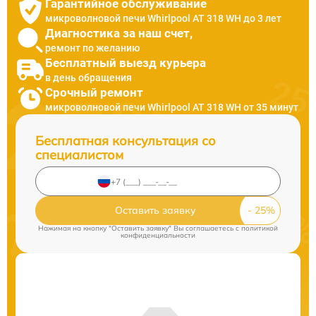
Гарантийное обслуживание
микроволновой печи Whirlpool AT 318 WH до 3 лет
Диагностика за наш счет,
ремонт по желанию
Бесплатный выезд курьера
в день обращения
Срочный ремонт
микроволновой печи Whirlpool AT 318 WH от 35 минут
Бесплатная консультация со
специалистом
Оставить заявку
Нажимая на кнопку "Оставить заявку" Вы соглашаетесь c
политикой
конфиденциальности