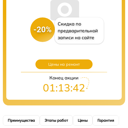
Скидка по
-20%
предварительной
записи на сайте
Цены на ремонт
Конец акции
01:13:41
Преимущества
Этапы работ
Цены
Гарантия
М