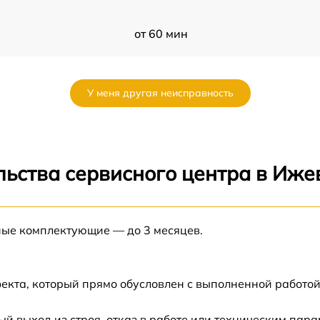
от 60 мин
от 60 мин
У меня другая неисправность
от 60 мин
от 60 мин
льства сервисного центра в Иже
от 60 мин
ные комплектующие — до 3 месяцев.
от 60 мин
от 60 мин
екта, который прямо обусловлен с выполненной работой
от 60 мин
 выход из строя, отказ в работе или техническим пар