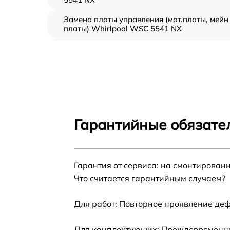
Замена платы управления (мат.платы, мейн
платы) Whirlpool WSC 5541 NX
Ремонт/замена датчика температуры
Whirlpool WSC 5541 NX
Замена термостата Whirlpool WSC 5541 NX
Замена усилителей Whirlpool WSC 5541 NX
Гарантийные обязате
Замена таймера Whirlpool WSC 5541 NX
Замена электросхемы Whirlpool WSC 5541
Гарантия от сервиса: на смонтирован
NX
Что считается гарантийным случаем?
Ремонт испарителя Whirlpool WSC 5541 NX
Для работ: Повторное проявление деф
Устранение засора трубопровода Whirlpool
Для комплектующих: Преждевременный
WSC 5541 NX