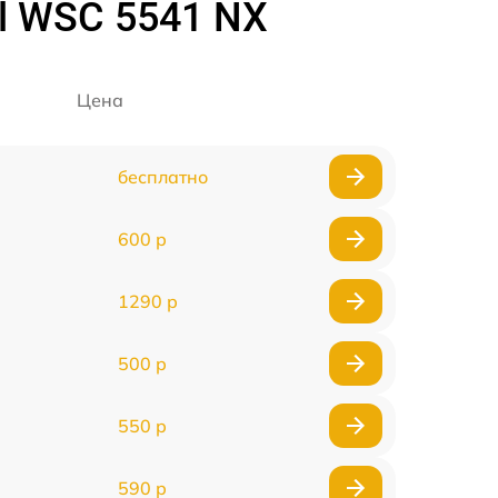
l WSC 5541 NX
Цена
бесплатно
600 р
1290 р
500 р
550 р
590 р