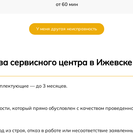
от 60 мин
от 60 мин
У меня другая неисправность
X
от 60 мин
X
от 60 мин
ва сервисного центра в Ижевске
от 60 мин
мплектующие — до 3 месяцев.
от 60 мин
X
от 60 мин
ости, который прямо обусловлен с качеством проведенн
от 60 мин
из строя, отказ в работе или несоответствие заявлен