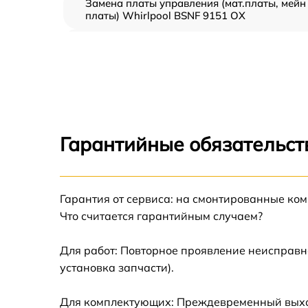
Замена платы управления (мат.платы, мейн
платы) Whirlpool BSNF 9151 OX
Ремонт/замена датчика температуры
Whirlpool BSNF 9151 OX
Замена термостата Whirlpool BSNF 9151 O
Замена усилителей Whirlpool BSNF 9151 O
Гарантийные обязательст
Замена таймера Whirlpool BSNF 9151 OX
Замена электросхемы Whirlpool BSNF 9151
Гарантия от сервиса: на смонтированные ко
OX
Что считается гарантийным случаем?
Ремонт испарителя Whirlpool BSNF 9151 O
Для работ: Повторное проявление неисправн
установка запчасти).
Устранение засора трубопровода Whirlpool
BSNF 9151 OX
Для комплектующих: Преждевременный выход 