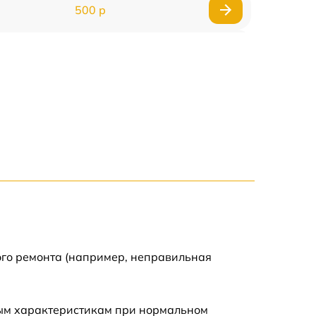
500 р
650 р
500 р
650 р
710 р
590 р
650 р
ого ремонта (например, неправильная
800 р
ным характеристикам при нормальном