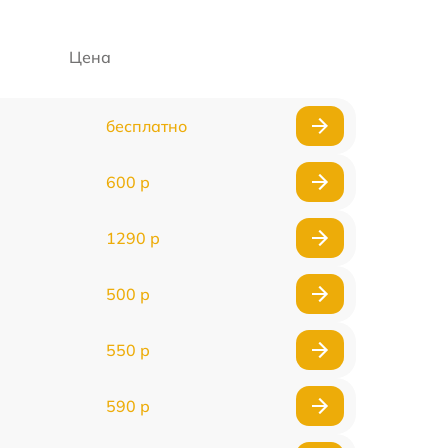
Цена
бесплатно
600 р
1290 р
500 р
550 р
590 р