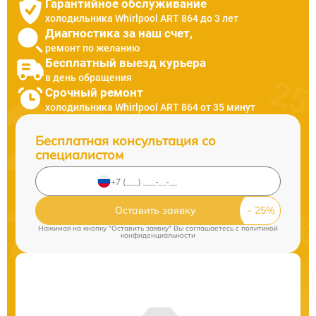
Гарантийное обслуживание
холодильника Whirlpool ART 864 до 3 лет
Диагностика за наш счет,
ремонт по желанию
Бесплатный выезд курьера
в день обращения
Срочный ремонт
холодильника Whirlpool ART 864 от 35 минут
Бесплатная консультация со
специалистом
Оставить заявку
Нажимая на кнопку "Оставить заявку" Вы соглашаетесь c
политикой
конфиденциальности