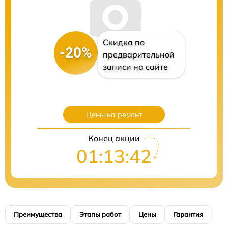
Скидка по
-20%
предварительной
записи на сайте
Цены на ремонт
Конец акции
01:13:40
Преимущества
Этапы работ
Цены
Гарантия
М